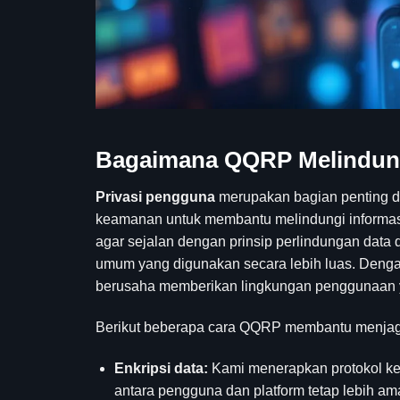
Bagaimana QQRP Melindung
Privasi pengguna
merupakan bagian penting d
keamanan untuk membantu melindungi informasi 
agar sejalan dengan prinsip perlindungan data d
umum yang digunakan secara lebih luas. Denga
berusaha memberikan lingkungan penggunaan ya
Berikut beberapa cara QQRP membantu menjag
Enkripsi data:
Kami menerapkan protokol ke
antara pengguna dan platform tetap lebih am