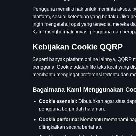
Pengguna memiliki hak untuk meminta akses, pe
platform, sesuai ketentuan yang berlaku. Jika
ingin mengetahui opsi yang tersedia, mereka 
Kami menghormati privasi pengguna dan berup
Kebijakan Cookie QQRP
Seperti banyak platform online lainnya, QQR
pengguna. Cookie adalah file teks kecil yang d
membantu mengingat preferensi tertentu dan m
Bagaimana Kami Menggunakan Coo
Cookie esensial:
Dibutuhkan agar situs dapa
pengguna berpindah halaman.
Cookie performa:
Membantu memahami bagai
ditingkatkan secara bertahap.