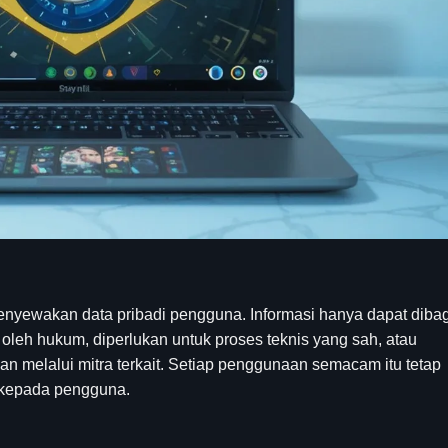
nyewakan data pribadi pengguna. Informasi hanya dapat diba
n oleh hukum, diperlukan untuk proses teknis yang sah, atau
n melalui mitra terkait. Setiap penggunaan semacam itu tetap
 kepada pengguna.