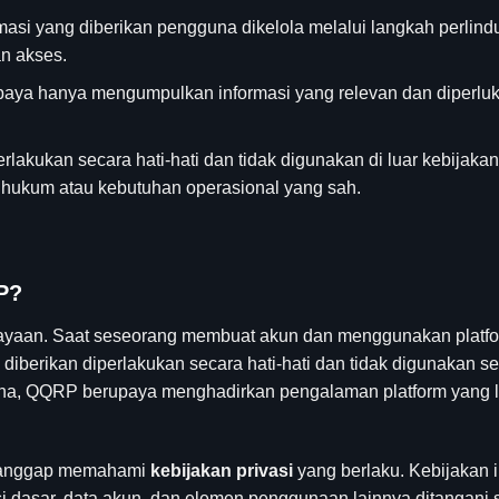
masi yang diberikan pengguna dikelola melalui langkah perlin
n akses.
aya hanya mengumpulkan informasi yang relevan dan diperlu
lakukan secara hati-hati dan tidak digunakan di luar kebijaka
eh hukum atau kebutuhan operasional yang sah.
P?
cayaan. Saat seseorang membuat akun dan menggunakan platfo
iberikan diperlakukan secara hati-hati dan tidak digunakan s
na, QQRP berupaya menghadirkan pengalaman platform yang l
dianggap memahami
kebijakan privasi
yang berlaku. Kebijakan i
 dasar, data akun, dan elemen penggunaan lainnya ditangani 