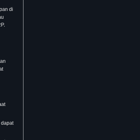
pan di
au
RP.
man
at
aat
 dapat