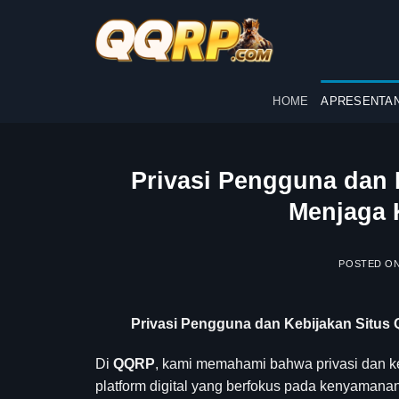
Skip
to
content
HOME
APRESENTA
Privasi Pengguna dan
Menjaga 
POSTED O
Privasi Pengguna dan Kebijakan Situ
Di
QQRP
, kami memahami bahwa privasi dan 
platform digital yang berfokus pada kenyama