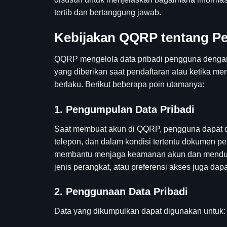
tertib dan bertanggung jawab.
Kebijakan QQRP tentang Pe
QQRP mengelola data pribadi pengguna dengan
yang diberikan saat pendaftaran atau ketika me
berlaku. Berikut beberapa poin utamanya:
1. Pengumpulan Data Pribadi
Saat membuat akun di QQRP, pengguna dapat di
telepon, dan dalam kondisi tertentu dokumen pen
membantu menjaga keamanan akun dan mendukung
jenis perangkat, atau preferensi akses juga d
2. Penggunaan Data Pribadi
Data yang dikumpulkan dapat digunakan untuk: