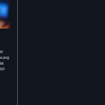
ah
ancang
tik
QRP