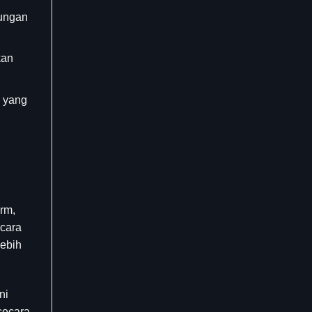
dungan
kan
n yang
rm,
ecara
ebih
ni
secara